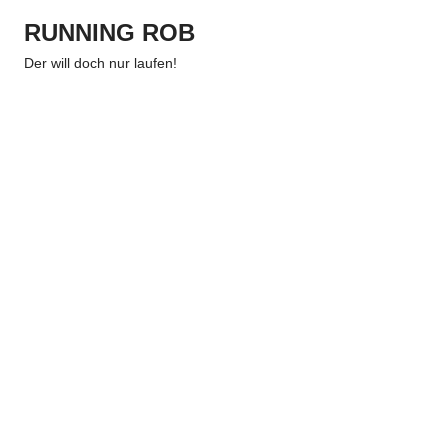
Zum
RUNNING ROB
Inhalt
Menu
springen
Der will doch nur laufen!