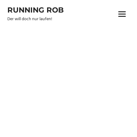
Zum
RUNNING ROB
Inhalt
Menu
springen
Der will doch nur laufen!