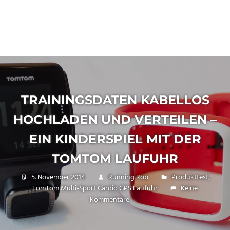
TRAININGSDATEN KABELLOS
HOCHLADEN UND VERTEILEN –
EIN KINDERSPIEL MIT DER
TOMTOM LAUFUHR
5. November 2014
Running Rob
Produkttest
,
TomTom Multi-Sport Cardio GPS Laufuhr
Keine
Kommentare