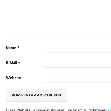
Name
*
E-Mail
*
Website
Diese Website verwendet Akismet, um Spam zu reduzieren.
E