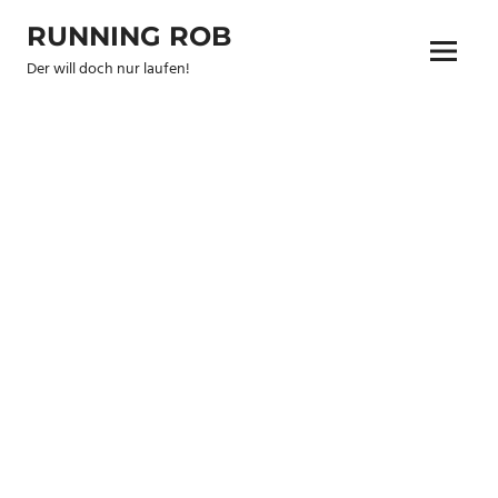
Zum
RUNNING ROB
Inhalt
Menu
springen
Der will doch nur laufen!