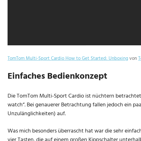
TomTom Multi-Sport Cardio How to Get Started: Unboxing
von
T
Einfaches Bedienkonzept
Die TomTom Multi-Sport Cardio ist nüchtern betrachtet
watch“. Bei genauerer Betrachtung fallen jedoch ein paa
Unzulänglichkeiten) auf.
Was mich besonders überrascht hat war die sehr einfach
vier Tasten, die auf einem großen Kippschalter unterha