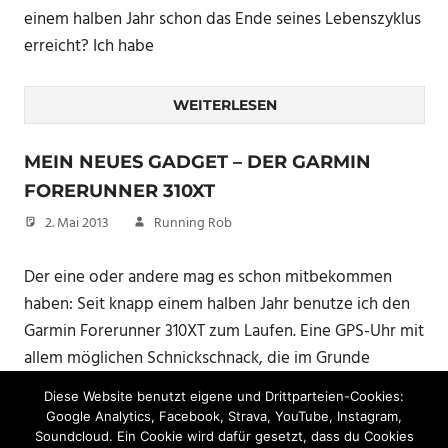
einem halben Jahr schon das Ende seines Lebenszyklus
erreicht? Ich habe
WEITERLESEN
MEIN NEUES GADGET – DER GARMIN
FORERUNNER 310XT
2. Mai 2013
Running Rob
Der eine oder andere mag es schon mitbekommen
haben: Seit knapp einem halben Jahr benutze ich den
Garmin Forerunner 310XT zum Laufen. Eine GPS-Uhr mit
allem möglichen Schnickschnack, die im Grunde
genommen das Tracking meine Laufstrecken mit dem
Diese Website benutzt eigene und Drittparteien-Cookies:
iPhone abgelöst
Google Analytics, Facebook, Strava, YouTube, Instagram,
Soundcloud. Ein Cookie wird dafür gesetzt, dass du Cookies