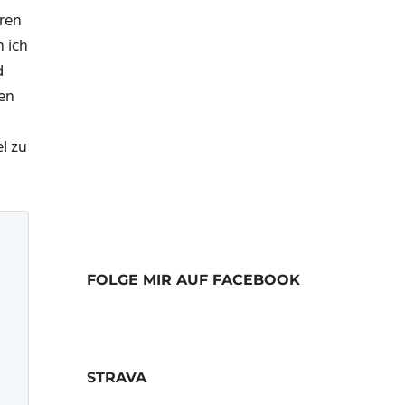
hren
 ich
d
en
l zu
FOLGE MIR AUF FACEBOOK
STRAVA