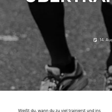
14. Au
Weißt du, wann du zu viel trainierst und ins