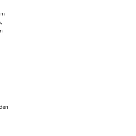
zum
,
nn
 den