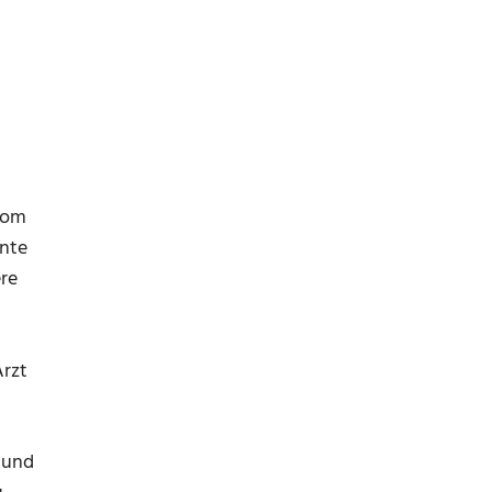
tom
nnte
ere
Arzt
 und