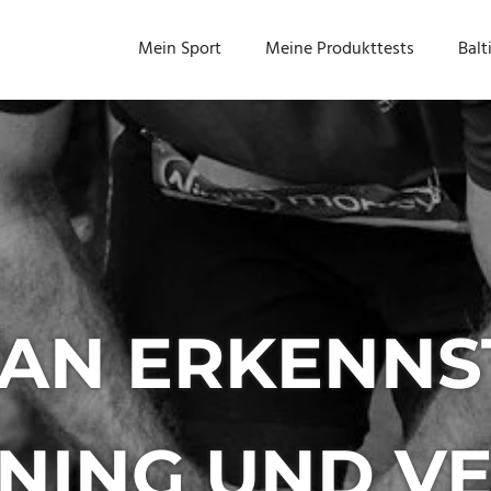
Mein Sport
Meine Produkttests
Balt
AN ERKENNS
NING UND V