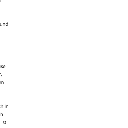
u
 und
use
,
en
h in
ch
ist