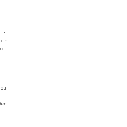
r
hte
sich
zu
 zu
den