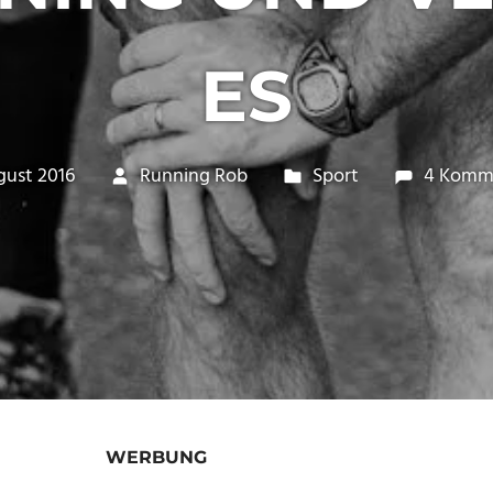
ES
gust 2016
Running Rob
Sport
4 Komm
WERBUNG