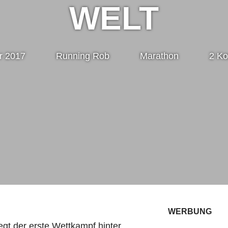
WELT
r 2017
Running Rob
Marathon
2 K
WERBUNG
egt der erste Wettkampf hinter