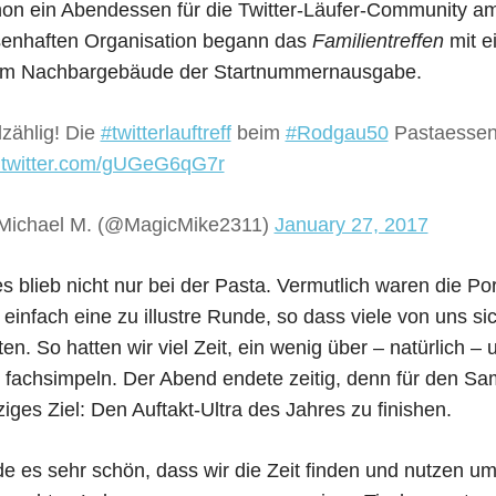
on ein Abendessen für die Twitter-Läufer-Community a
enhaften Organisation begann das
Familientreffen
mit e
 im Nachbargebäude der Startnummernausgabe.
lzählig! Die
#twitterlauftreff
beim
#Rodgau50
Pastaesse
.twitter.com/gUGeG6qG7r
Michael M. (@MagicMike2311)
January 27, 2017
s blieb nicht nur bei der Pasta. Vermutlich waren die Po
 einfach eine zu illustre Runde, so dass viele von uns s
lten. So hatten wir viel Zeit, ein wenig über – natürlich
 fachsimpeln. Der Abend endete zeitig, denn für den Sam
ziges Ziel: Den Auftakt-Ultra des Jahres zu finishen.
nde es sehr schön, dass wir die Zeit finden und nutzen um