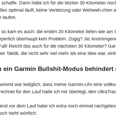
t schaffe. Dann hätte ich für die letzten 30 Kilometer no
lles optimal läuft, keine Verletzung oder Wehweh-chen au
 laufen.
so kam es auch: die ersten 20 Kilometer liefen wie am 
rperlich überhaupt kein Problem. Zügig? Ja! Anstrengen
Fall! Reicht das auch für die nächsten 30 Kilometer? G
ner Taktik, die nicht sehr viel mehr als eine Idee war, e
 ein Garmin Bullshit-Modus behindert 
erend war lediglich, dass meine Garmin-Uhr eine vollk
echnet für den Lauf hatte ich mir überlegt, den UltraTra
nd vor dem Lauf habe ich extra noch einmal nachgeles
ch steht wörtlich: