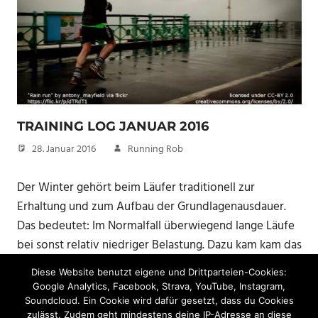
TRAINING LOG JANUAR 2016
28. Januar 2016
Running Rob
Der Winter gehört beim Läufer traditionell zur
Erhaltung und zum Aufbau der Grundlagenausdauer.
Das bedeutet: Im Normalfall überwiegend lange Läufe
bei sonst relativ niedriger Belastung. Dazu kam kam das
Einlaufen eines neuen Paar Laufschuhe und die
Diese Website benutzt eigene und Drittparteien-Cookies:
„Vorbereitung“ auf den Rodgau 50.
Google Analytics, Facebook, Strava, YouTube, Instagram,
Soundcloud. Ein Cookie wird dafür gesetzt, dass du Cookies
zulässt. Zudem geht mindestens deine IP-Adresse an diese