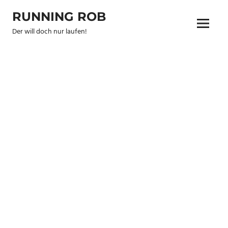
Zum
RUNNING ROB
Inhalt
Menu
springen
Der will doch nur laufen!