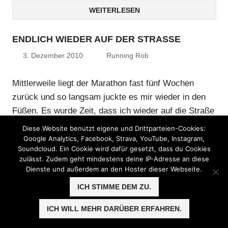
WEITERLESEN
ENDLICH WIEDER AUF DER STRASSE
3. Dezember 2010
Running Rob
Mittlerweile liegt der Marathon fast fünf Wochen
zurück und so langsam juckte es mir wieder in den
Füßen. Es wurde Zeit, dass ich wieder auf die Straße
kam zum Laufen. Natürlich habe ich in der
Diese Website benutzt eigene und Drittparteien-Cookies:
Zwischenzeit nicht nur die Füße
Google Analytics, Facebook, Strava, YouTube, Instagram,
Soundcloud. Ein Cookie wird dafür gesetzt, dass du Cookies
zulässt. Zudem geht mindestens deine IP-Adresse an diese
WEITERLESEN
Dienste und außerdem an den Hoster dieser Webseite.
ICH STIMME DEM ZU.
ICH WILL MEHR DARÜBER ERFAHREN.