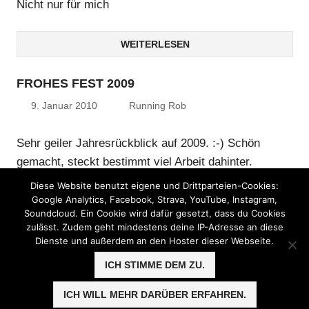
Nicht nur für mich
WEITERLESEN
FROHES FEST 2009
9. Januar 2010
Running Rob
Sehr geiler Jahresrückblick auf 2009. :-) Schön
gemacht, steckt bestimmt viel Arbeit dahinter.
Chapeau! Hundert-Watt-Glühbirnen gibt es nicht
Diese Website benutzt eigene und Drittparteien-Cookies:
mehr, Alter! %-)
Google Analytics, Facebook, Strava, YouTube, Instagram,
Soundcloud. Ein Cookie wird dafür gesetzt, dass du Cookies
zulässt. Zudem geht mindestens deine IP-Adresse an diese
WEITERLESEN
Dienste und außerdem an den Hoster dieser Webseite.
ICH STIMME DEM ZU.
ICH WILL MEHR DARÜBER ERFAHREN.