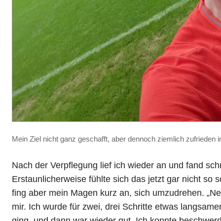
Mein Ziel nicht ganz geschafft, aber dennoch ziemlich zufrieden 
Nach der Verpflegung lief ich wieder an und fand sch
Erstaunlicherweise fühlte sich das jetzt gar nicht so
fing aber mein Magen kurz an, sich umzudrehen.
Ne
mir. Ich wurde für zwei, drei Schritte etwas langsamer
ging, und dann war wieder gut. Ich konnte beschwerde