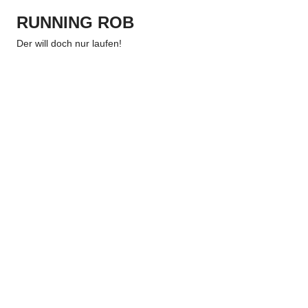
Zum
RUNNING ROB
Inhalt
Menu
springen
Der will doch nur laufen!