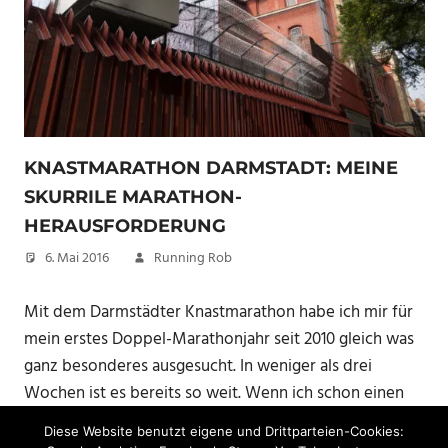
KNASTMARATHON DARMSTADT: MEINE
SKURRILE MARATHON-
HERAUSFORDERUNG
6. Mai 2016
Running Rob
Mit dem Darmstädter Knastmarathon habe ich mir für
mein erstes Doppel-Marathonjahr seit 2010 gleich was
ganz besonderes ausgesucht. In weniger als drei
Wochen ist es bereits so weit. Wenn ich schon einen
zweiten Marathon laufe, dann wollte ich wenigstens
Diese Website benutzt eigene und Drittparteien-Cookies:
irgend