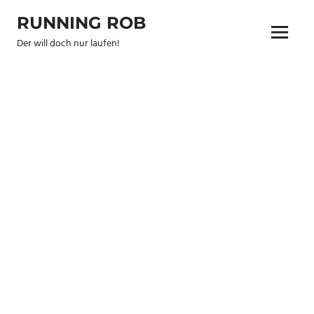
Zum
RUNNING ROB
Inhalt
Menu
springen
Der will doch nur laufen!