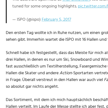
tuned for some ongoing highlights.
pic.twitter.c
— ISPO (@ispo)
February 5, 2017
Den ersten Tag wollte ich in Ruhe nutzen, um einen gr
sehen gibt. Immerhin wartet die ISPO mit 16 Hallen und 
Schnell habe ich festgestellt, dass das Meiste für mich als
drei Hallen, in denen es nur um Ski, Snowboard und Wint
fast ausschließlich um Textilherstellung, Fasergemisch
Hallen die Skater und andere
Action
-Sportarten vertret
in Frage. Überall verstreut in den Hallen war auch viel
Fa
so absolut gar nichts angeht.
Das Sortiment, mit dem ich mich hauptsächlich beschäfti
Hallen verteilt. Im Laufe der Messe stellte ich aber fest