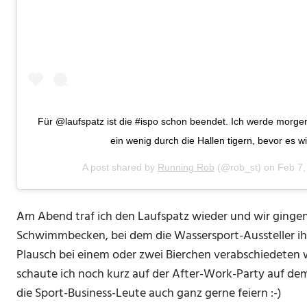
Für @laufspatz ist die #ispo schon beendet. Ich werde morge
ein wenig durch die Hallen tigern, bevor es w
A post shared by
Running Rob
(@rob_st) on
Feb 7,
Am Abend traf ich den Laufspatz wieder und wir gingen 
Schwimmbecken, bei dem die Wassersport-Aussteller ihr
Plausch bei einem oder zwei Bierchen verabschiedeten
schaute ich noch kurz auf der After-Work-Party auf dem
die Sport-Business-Leute auch ganz gerne feiern :-)