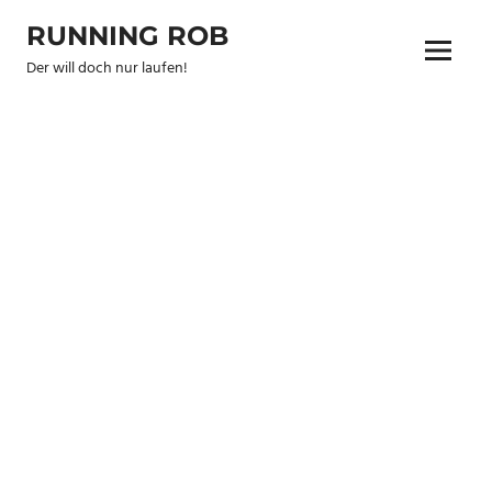
Zum
RUNNING ROB
Inhalt
Menu
springen
Der will doch nur laufen!