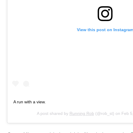
View this post on Instagra
A run with a view.
A post shared by
Running Rob
(@rob_st) on
Feb 5