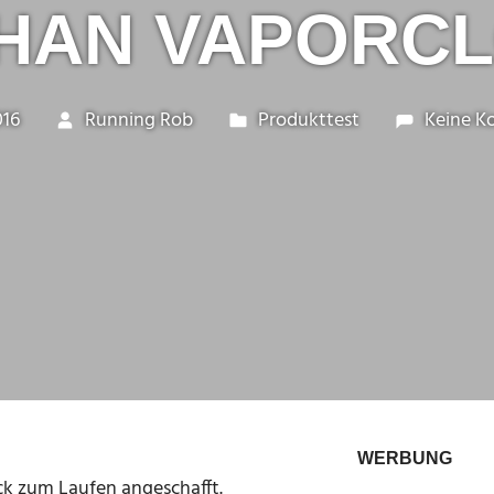
HAN VAPORC
016
Running Rob
Produkttest
Keine 
WERBUNG
ck zum Laufen angeschafft.