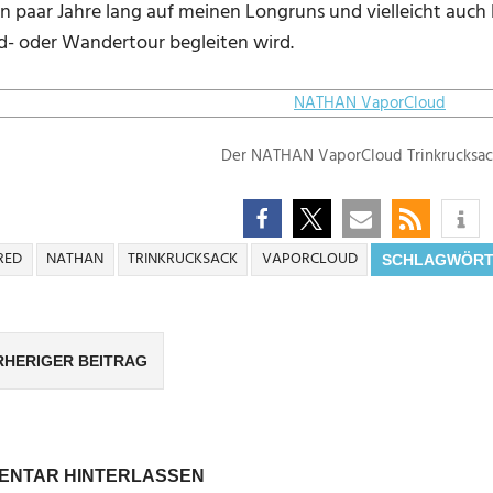
ein paar Jahre lang auf meinen Longruns und vielleicht auch
d- oder Wandertour begleiten wird.
Der NATHAN VaporCloud Trinkrucksac
RED
NATHAN
TRINKRUCKSACK
VAPORCLOUD
SCHLAGWÖRT
rags-
RHERIGER BEITRAG
igation
ENTAR HINTERLASSEN