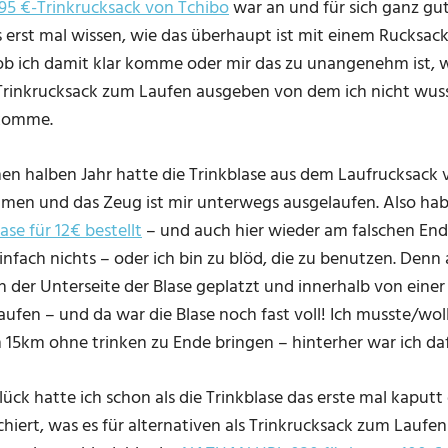
,95 €-Trinkrucksack von Tchibo
war an und für sich ganz gut
 erst mal wissen, wie das überhaupt ist mit einem Rucksack
ob ich damit klar komme oder mir das zu unangenehm ist, wo
Trinkrucksack zum Laufen ausgeben von dem ich nicht wuss
 komme.
nen halben Jahr hatte die Trinkblase aus dem Laufrucksack 
en und das Zeug ist mir unterwegs ausgelaufen. Also hab
ase für 12€ bestellt
– und auch hier wieder am falschen Ende
infach nichts – oder ich bin zu blöd, die zu benutzen. Den
n der Unterseite der Blase geplatzt und innerhalb von ein
aufen – und da war die Blase noch fast voll! Ich musste/wo
n 15km ohne trinken zu Ende bringen – hinterher war ich daf
ück hatte ich schon als die Trinkblase das erste mal kaputt
chiert, was es für alternativen als Trinkrucksack zum Laufen 