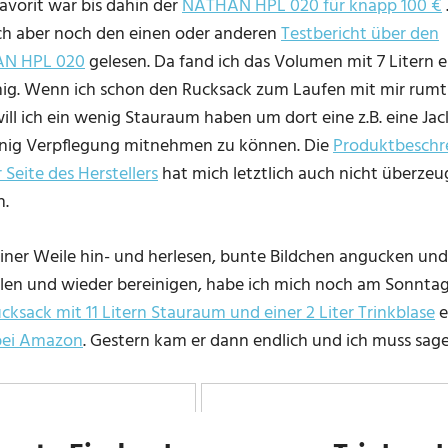
avorit war bis dahin der
NATHAN HPL 020 für knapp 100 €
ch aber noch den einen oder anderen
Testbericht über den
N HPL 020
gelesen. Da fand ich das Volumen mit 7 Litern e
ig. Wenn ich schon den Rucksack zum Laufen mit mir rumt
ill ich ein wenig Stauraum haben um dort eine z.B. eine Ja
nig Verpflegung mitnehmen zu können. Die
Produktbeschr
 Seite des Herstellers
hat mich letztlich auch nicht überze
n.
iner Weile hin- und herlesen, bunte Bildchen angucken und 
llen und wieder bereinigen, habe ich mich noch am Sonnta
ucksack mit 11 Litern Stauraum und einer 2 Liter Trinkblase
e
bei Amazon
. Gestern kam er dann endlich und ich muss sagen