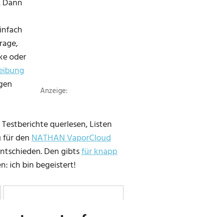
. Dann
infach
rage,
cke oder
eibung
ugen
Anzeige:
Testberichte querlesen, Listen
g für den
NATHAN VaporCloud
ntschieden. Den gibts
für knapp
: ich bin begeistert!