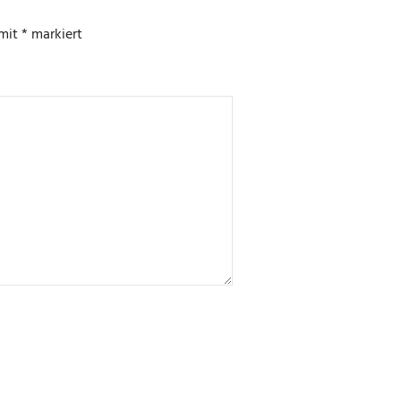
 mit
*
markiert