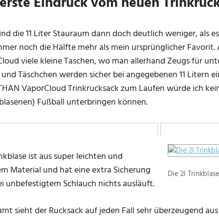
 erste Eindruck vom neuen Trinkruc
ind die 11 Liter Stauraum dann doch deutlich weniger, als e
mmer noch die Hälfte mehr als mein ursprünglicher Favorit
loud viele kleine Taschen, wo man allerhand Zeugs für unt
 und Täschchen werden sicher bei angegebenen 11 Litern ein
HAN VaporCloud Trinkrucksack zum Laufen würde ich kei
blasenen) Fußball unterbringen können.
nkblase ist aus super leichten und
lem Material und hat eine extra Sicherung
Die 2l Trinkbl
ei unbefestigtem Schlauch nichts ausläuft.
amt sieht der Rucksack auf jeden Fall sehr überzeugend aus 