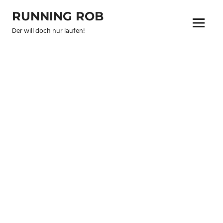
Zum
RUNNING ROB
Inhalt
Menu
springen
Der will doch nur laufen!