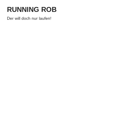
Zum
RUNNING ROB
Inhalt
Menu
springen
Der will doch nur laufen!