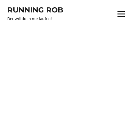
Zum
RUNNING ROB
Inhalt
Menu
springen
Der will doch nur laufen!